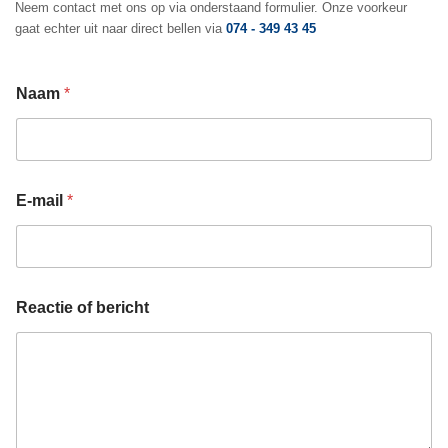
Neem contact met ons op via onderstaand formulier. Onze voorkeur
gaat echter uit naar direct bellen via
074 - 349 43 45
N
Naam
*
a
a
m
o
f
E
E-mail
*
-
m
a
i
l
Reactie of bericht